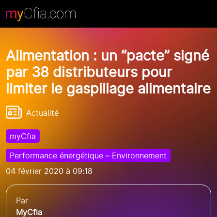
Alimentation : un “pacte” signé
par 38 distributeurs pour
limiter le gaspillage alimentaire
Actualité
myCfia
Performance énergétique – Environnement
04 février 2020 à 09:18
Par
MyCfia