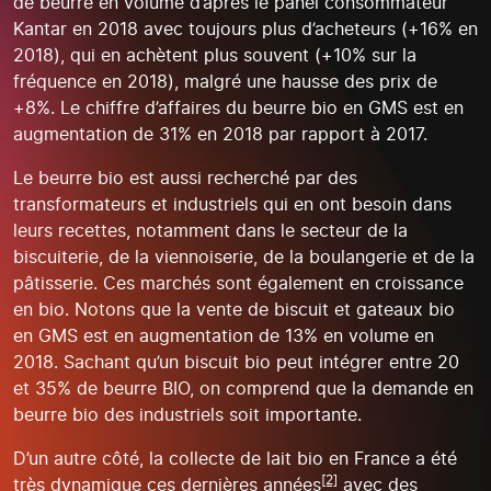
de beurre en volume d’après le panel consommateur
Kantar en 2018 avec toujours plus d’acheteurs (+16% en
2018), qui en achètent plus souvent (+10% sur la
fréquence en 2018), malgré une hausse des prix de
+8%. Le chiffre d’affaires du beurre bio en GMS est en
augmentation de 31% en 2018 par rapport à 2017.
Le beurre bio est aussi recherché par des
transformateurs et industriels qui en ont besoin dans
leurs recettes, notamment dans le secteur de la
biscuiterie, de la viennoiserie, de la boulangerie et de la
pâtisserie. Ces marchés sont également en croissance
en bio. Notons que la vente de biscuit et gateaux bio
en GMS est en augmentation de 13% en volume en
2018. Sachant qu’un biscuit bio peut intégrer entre 20
et 35% de beurre BIO, on comprend que la demande en
beurre bio des industriels soit importante.
D’un autre côté, la collecte de lait bio en France a été
[2]
très dynamique ces dernières années
avec des