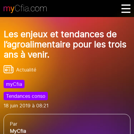
Les enjeux et tendances de
l’agroalimentaire pour les trois
ans à venir.
Actualité
myCfia
Tendances conso
18 juin 2019 à 08:21
Par
MyCfia