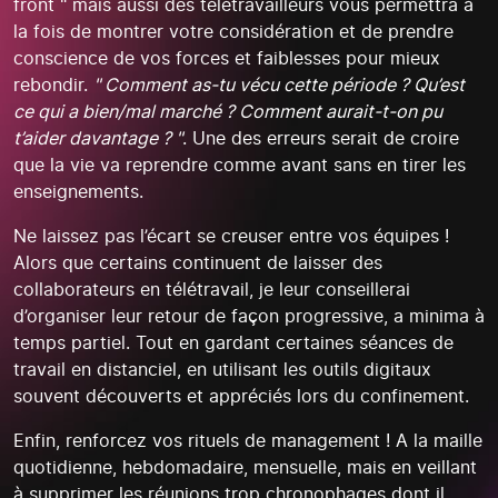
front " mais aussi des télétravailleurs vous permettra à
la fois de montrer votre considération et de prendre
conscience de vos forces et faiblesses pour mieux
rebondir.
" Comment as-tu vécu cette période ? Qu’est
ce qui a bien/mal marché ? Comment aurait-t-on pu
t’aider davantage ? "
. Une des erreurs serait de croire
que la vie va reprendre comme avant sans en tirer les
enseignements.
Ne laissez pas l’écart se creuser entre vos équipes !
Alors que certains continuent de laisser des
collaborateurs en télétravail, je leur conseillerai
d’organiser leur retour de façon progressive, a minima à
temps partiel. Tout en gardant certaines séances de
travail en distanciel, en utilisant les outils digitaux
souvent découverts et appréciés lors du confinement.
Enfin, renforcez vos rituels de management ! A la maille
quotidienne, hebdomadaire, mensuelle, mais en veillant
à supprimer les réunions trop chronophages dont il