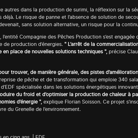
 autres dans la production de surimi, la réflexion sur la s
 déjà. Le risque de panne et l’absence de solution de secou
evenait, sans solution alternative, un risque pour la continu
ia, l’entité Compagnie des Pêches Production s’est engagée 
e de production d’énergies.
" L’arrêt de la commercialisation
e en place de nouvelles solutions techniques ",
précise Clau
pour trouver, de manière générale, des pistes d’amélioration
prise de pêche et de transformation qui emploie 340 salari
e d’EDF spécialisée dans les solutions énergétiques innovant
ire du froid et d’optimiser la production de chaleur à partir
nomies d’énergie ",
explique Florian Soisson. Ce projet s’ins
uvre du Grenelle de l’environnement.
s en cinq ans. | EDF