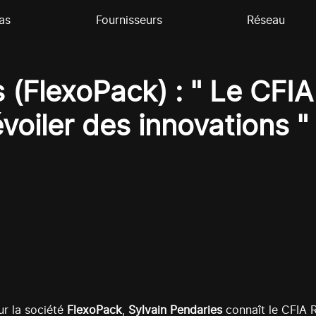
as
Fournisseurs
Réseau
 (FlexoPack) : " Le CFI
oiler des innovations "
r la société
FlexoPack
,
Sylvain Pendaries
connaît le CFIA R