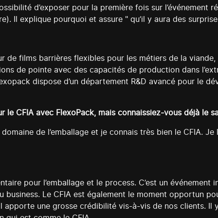
ossibilité d’exposer pour la première fois sur l’événement r
 Il explique pourquoi et assure " qu’il y aura des surprises
 de films barrières flexibles pour les métiers de la viande
ions de pointe avec des capacités de production dans l’extr
lexopack dispose d’un département R&D avancé pour le dév
ur le CFIA avec FlexoPack, mais connaissiez-vous déjà le sa
e domaine de l’emballage et je connais très bien le CFIA. Je l
entaire pour l’emballage et le process. C’est un événement 
u business. Le CFIA est également le moment opportun pour 
 apporte une grosse crédibilité vis-à-vis de nos clients. 
un qui est comme le CFIA.