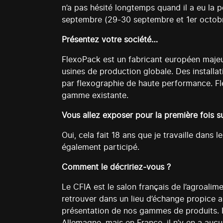
n’a pas hésité longtemps quand il a eu la p
septembre (29-30 septembre et 1er octobre).
Présentez votre société…
FlexoPack est un fabricant européen majeur
usines de production globale. Des installat
par flexographie de haute performance. F
gamme existante.
Vous allez exposer pour la première fois s
Oui, cela fait 18 ans que je travaille dans l
également participé.
Comment le décririez-vous ?
Le CFIA est le salon français de l’agroalim
retrouver dans un lieu d’échange propice a
présentation de nos gammes de produits. Il
Allemagne, mais en France, il n’y en a auc