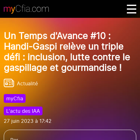
Un Temps d'Avance #10 :
Handi-Gaspi relève un triple
défi : inclusion, lutte contre le
gaspillage et gourmandise !
Actualité
myCfia
L'actu des IAA
27 juin 2023 à 17:42