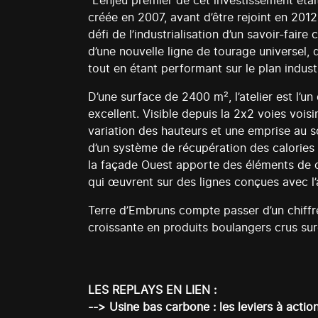
"L’enjeu premier de cet investissement était
créée en 2007, avant d’être rejoint en 20
défi de l’industrialisation d’un savoir-fai
d’une nouvelle ligne de tourage universel, 
tout en étant performant sur le plan indust
D’une surface de 2400 m², l’atelier est l’
excellent. Visible depuis la 2x2 voies vois
variation des hauteurs et une emprise au 
d’un système de récupération des calories sur
la façade Ouest apporte des éléments de co
qui œuvrent sur des lignes conçues avec 
Terre d’Embruns compte passer d’un chiffre
croissante en produits boulangers crus sur
LES REPLAYS EN LIEN :
--> Usine bas carbone : les leviers à actio