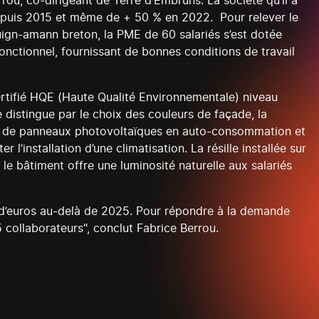
errou, co-dirigeant de Terre d’Embruns. La société qu’il a
 depuis 2015 et même de + 50 % en 2022. Pour relever le
kouign-amann breton, la PME de 60 salariés s’est dotée
 fonctionnel, fournissant de bonnes conditions de travail
certifié HQE (Haute Qualité Environnementale) niveau
e distingue par le choix des couleurs de façade, la
0 m² de panneaux photovoltaïques en auto-consommation et
l’installation d’une climatisation. La résille installée sur
le bâtiment offre une luminosité naturelle aux salariés
.
ns d’euros au-delà de 2025. Pour répondre à la demande
 collaborateurs", conclut Fabrice Berrou.