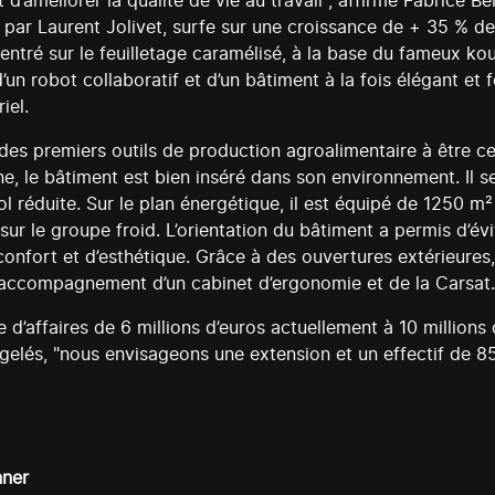
 d’améliorer la qualité de vie au travail", affirme Fabrice B
12 par Laurent Jolivet, surfe sur une croissance de + 35 %
re centré sur le feuilletage caramélisé, à la base du fameux 
d’un robot collaboratif et d’un bâtiment à la fois élégant et
riel.
un des premiers outils de production agroalimentaire à être 
ine, le bâtiment est bien inséré dans son environnement. Il s
sol réduite. Sur le plan énergétique, il est équipé de 125
 le groupe froid. L’orientation du bâtiment a permis d’éviter 
nfort et d’esthétique. Grâce à des ouvertures extérieures, 
l’accompagnement d’un cabinet d’ergonomie et de la Carsat
 d’affaires de 6 millions d’euros actuellement à 10 millio
gelés, "nous envisageons une extension et un effectif de 85
nner