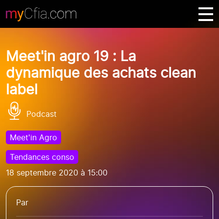
Meet'in agro 19 : La
dynamique des achats clean
label
Podcast
Meet'in Agro
Tendances conso
18 septembre 2020 à 15:00
Par