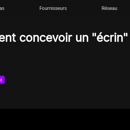
as
Fournisseurs
Réseau
nt concevoir un "écrin"
t