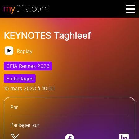
KEYNOTES Taghleef
Replay
CFIA Rennes 2023
Emballages
15 mars 2023 à 10:00
Par
Partager sur