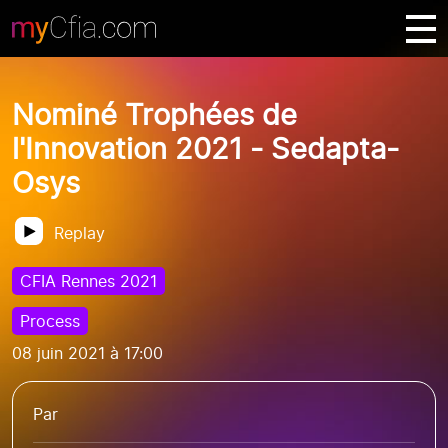
Nominé Trophées de
l'Innovation 2021 - Sedapta-
Osys
Replay
CFIA Rennes 2021
Process
08 juin 2021 à 17:00
Par