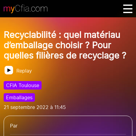
Recyclabilité : quel matériau
d’emballage choisir ? Pour
quelles filières de recyclage ?
Replay
CFIA Toulouse
Emballages
21 septembre 2022 à 11:45
Par